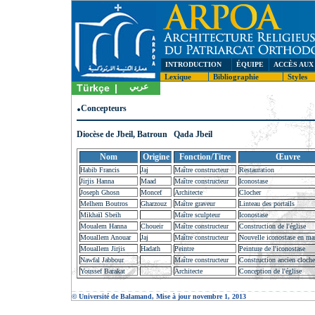
INTRODUCTION
ÉQUIPE
ACCÈS AUX
Lexique
Bibliographie
Styles
عربي
Türkçe
|
.
Concepteurs
Diocèse de Jbeil, Batroun Qada Jbeil
Nom
Origine
Fonction/Titre
Œuvre
Habib Francis
Jaj
Maître constructeur
Restauration
Jirjis Hanna
Maad
Maître constructeur
Iconostase
Joseph Ghosn
Moncef
Architecte
Clocher
Melhem Boutros
Gharzouz
Maître graveur
Linteau des portails
Mikhaïl Sbeih
Maître sculpteur
Iconostase
Moualem Hanna
Choueir
Maître constructeur
Construction de l'église
Mouallem Anouar
Jaj
Maître constructeur
Nouvelle iconostase en ma
Mouallem Jirjis
Hadath
Peintre
Peinture de l'iconostase
Nawfal Jabbour
Maître constructeur
Construction ancien cloche
Youssef Barakat
Architecte
Conception de l'église
© Université de Balamand, Mise à jour novembre 1, 2013