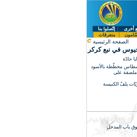
 أخرى
إتّصلوا بنا
ّامون
متفرقات
الصفحة الرئيسية
جيوس في نبع كركر
ا حادّة
سطاس مخطّطة بالأسود
 ملصقة على
ّات يلفّ الكنيسة
وق باب المدخل