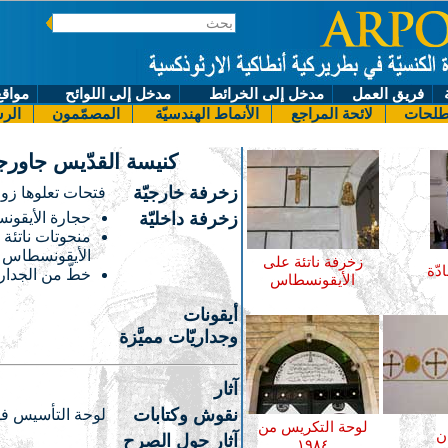
فريق العمل
مدخل إلى الخرائط
مدخل إلى اللوائح
مواقع
لحات
لائحة المراجع
الأنماط الهندسيّة
المصمّمون
الرس
كنيسة القدّيس جاور
زخرفة خارجيّة
فتحات تعلوها زواي
زخرفة داخليّة
حجارة الأيقون
منحوتات ناتئة
الأيقونسطاس
زخرفة ناتئة على
دّة
خطّ من الجداري
الأيقونسطاس
أيقونات
وجداريّات مميَّزة
آثار
نقوش وكتابات
لوحة التأسيس ف
لوحة التكريس من
ن
آثار حول الصرح
١٩٨٤