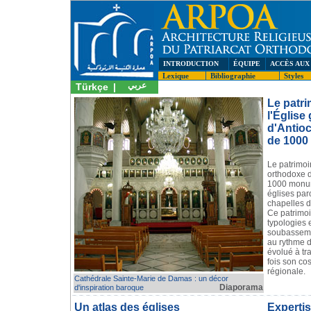
INTRODUCTION
ÉQUIPE
ACCÈS AUX
Lexique
Bibliographie
Styles
عربي
Türkçe
|
Le patri
l'Églis
d'Antio
de 100
Le patrimoi
orthodoxe 
1000 monum
églises par
chapelles d
Ce patrimoi
typologies e
soubassemen
au rythme d
évolué à tra
fois son co
régionale.
Cathédrale Sainte-Marie de Damas : un décor
Diaporama
d'inspiration baroque
Un atlas des églises
Expertis