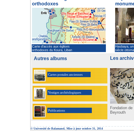
orthodoxes
monumen
Carte d'accès aux églises
Hasbaya, un 
orthodoxes du Koura, Liban
siècle ottoma
Les archi
Autres albums
Cartes postales anciennes
Vestiges archéologiques
Fondation de 
Publications
Beyrouth
© Université de Balamand, Mise à jour octobre 31, 2014