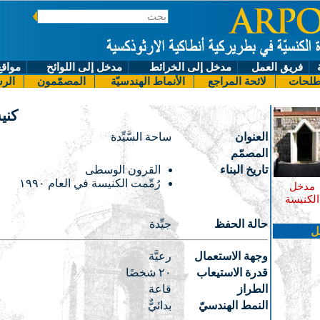
فريق العمل
مدخل إلى الخرائط
مدخل إلى اللوائح
مواقع
لحات
لائحة المراجع
الأنماط الهندسيّة
المصمّمون
الرس
كنيس
العنوان
ساحة السَّيِّدة
المصمّم
تاريخ البناء
القرون الوسطى
رُمِّمت الكنيسة في العام ١٩٩٠
مدخل
الكنيسة
حالة الحفظ
جيِّدة
ل
وجهة الاستعمال
رعيَّة
قدرة الاستيعاب
٢٠ شخصًا
الطراز
قاعة
النمط الهندسيّ
بدائيٌّ