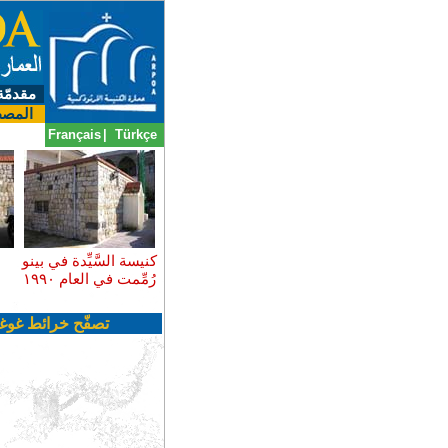
مقدمّة
المصط
Français
|
Türkçe
كنيسة السَّيِّدة في بينو
رُمِّمت في العام ١٩٩٠
تصفّح خرائط غوغ