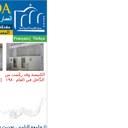
مقدمّة
المصط
Français
|
Türkçe
الكنيسة وقد رمِّمت من
ح
الدَّاخل في العام ١٩٨٠
إ
© جامعة البلمند ، تحديث في ٣١ تموز 