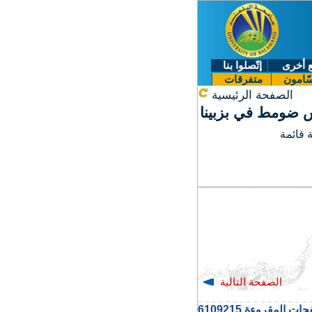
 أخرى
إتّصلوا بنا
ّامون
متفرقات
الصفحة الرئيسية
يس ضومط
في بزبينا
ة قائمة
الصفحة التالية
ت المقروءة 6109215