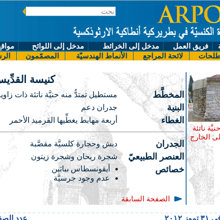
فريق العمل
مدخل إلى الخرائط
مدخل إلى اللوائح
مواقع
لحات
لائحة المراجع
الأنماط الهندسيّة
المصمّمون
الرس
كنيسة القدِّ
المخطَّط
مستطيل تمتدُّ منه حنيَّة ناتئة ذات زاوي
البنية
جدران دعم
الغطاء
أربعة مهابط يغطِّيها القرميد الأحمر
نيَّة ناتئة
لى الخارج
الجدران
دبش وحجارة كلسيَّة مقصَّبة
العنصر الطبيعيّ
شجرة ريحان وشجرة زيتون
خصائص
أيقونسطاس ببابَين
عدم وجود جرسيَّة
الصفحة السابقة
٢٠١٢
عدد الصفحا