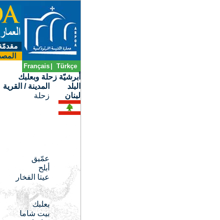
مقدمّة
المصط
Français
|
Türkçe
أبرشيّة زحلة وبعلبك
البلد
المدينة / القرية
لبنان
زحلة
عمّيق
أبلح
عيتا الفخار
بعلبك
بيت شاما