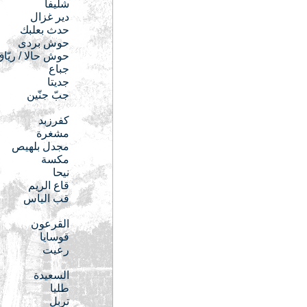
شليفا
دير غزال
حدث بعلبك
حوش بردى
حوش حالا / ريّاق
جباع
جديتا
جبّ جنّين
كفرزبد
مشغرة
مجدل بلهيص
مكسة
نيحا
قاع الريم
قب الياس
القرعون
قوسايا
رعيت
السعيدة
طليا
تربل