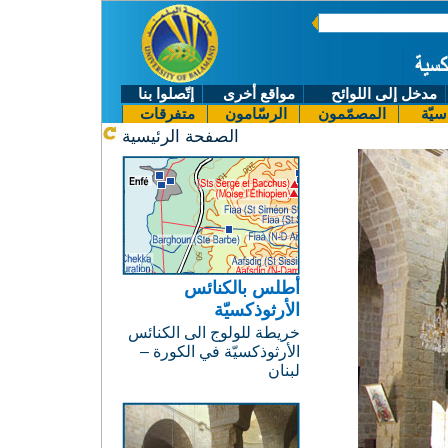
مدخل إلى اللوائح
مواقع أخرى
إتّصلوا بنا
سيّة
المصمّمون
الرسّامون
متفرقات
الصفحة الرئيسية
أطلس بالكنائس
الأرثوذكسيّة
خريطة للولوج الى الكنائس
الأرثوذكسيّة في الكورة –
لبنان