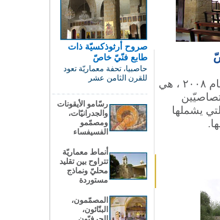
صروح أرثوذكسيّة ذات
ّ
طابع فنّيّ خاصّ
حاصبيا، تحفة معماريّة تعود
للقرن الثامن عشر
، التي تأسست العام ٢٠٠٨ ، هي
اختصاصيّين
رسّامو الأيقونات
لتي يشملها
والجدرانيّات،
ا.
ومصمّمو
الفسيفساء
أنماط معماريّة
تتراوح بين تقليد
محليّ ونماذج
مستوردة
المصمّمون،
البنّائون،
الحرفيّون