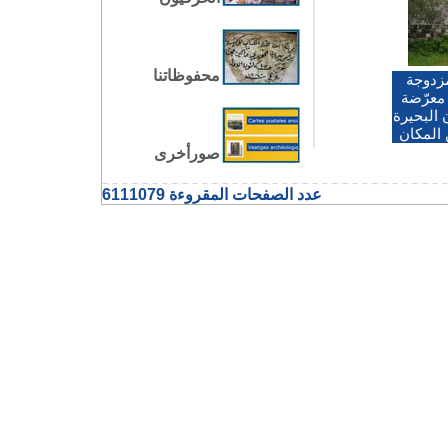
محفوظاتنا
مزدوجة
معرّضة
البحيرة
 المكان
صورأخرى
عدد الصفحات المقروءة 6111079