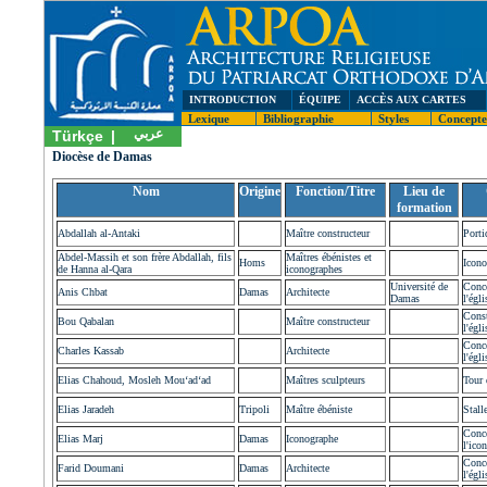
INTRODUCTION
ÉQUIPE
ACCÈS AUX CARTES
Lexique
Bibliographie
Styles
Concept
عربي
Türkçe
|
Diocèse de Damas
Nom
Origine
Fonction/Titre
Lieu de
formation
Abdallah al-Antaki
Maître constructeur
Porti
Abdel-Massih et son frère Abdallah, fils
Maîtres ébénistes et
Homs
Icono
de Hanna al-Qara
iconographes
Université de
Conc
Anis Chbat
Damas
Architecte
Damas
l'égli
Const
Bou Qabalan
Maître constructeur
l'égli
Conc
Charles Kassab
Architecte
l'égli
Elias Chahoud, Mosleh Mou‘ad‘ad
Maîtres sculpteurs
Tour 
Elias Jaradeh
Tripoli
Maître ébéniste
Stall
Conc
Elias Marj
Damas
Iconographe
l'ico
Conc
Farid Doumani
Damas
Architecte
l'égli