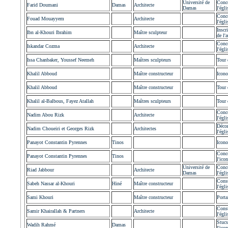
Université de
Conc
Farid Doumani
Damas
Architecte
Damas
l'égli
Conc
Fouad Mouayyem
Architecte
l'égli
Inscr
Ibn al-Khouri Ibrahim
Maître sculpteur
de l'a
Conc
Iskandar Cozma
Architecte
l'égli
Issa Chanbaker, Youssef Neemeh
Maîtres sculpteurs
Tour 
Khalil Abboud
Maître constructeur
Icono
Khalil Abboud
Maître constructeur
Tour 
Khalil al-Balbous, Fayez Atallah
Maîtres sculpteurs
Tour 
Conc
Nadim Abou Rizk
Architecte
l'égli
Décor
Nadim Choueiri et Georges Rizk
Architectes
l'égli
Panayot Constantin Pyrennes
Tinos
Icono
Conc
Panayot Constantin Pyrennes
Tinos
l'ico
Université de
Conc
Riad Jabbour
Architecte
Damas
l'égli
Const
Sabeh Nassar al-Khouri
Hiné
Maître constructeur
l'égli
Sami Khouri
Maître constructeur
Porta
Const
Samir Khairallah & Partners
Architecte
l'égli
Stucs
Wadih Rahmé
Damas
l'ico